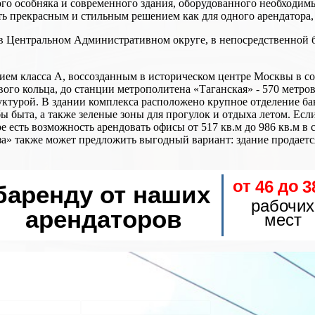
ского особняка и современного здания, оборудованного необход
ь прекрасным и стильным решением как для одного арендатора, 
в Центральном Административном округе, в непосредственной бл
ием класса А, воссозданным в историческом центре Москвы в с
го кольца, до станции метрополитена «Таганская» - 570 метров.
ктурой. В здании комплекса расположено крупное отделение бан
 быта, а также зеленые зоны для прогулок и отдыха летом. Если
есть возможность арендовать офисы от 517 кв.м до 986 кв.м в 
» также может предложить выгодный вариант: здание продается 
от
до
46
3
баренду от наших
рабочих
арендаторов
мест