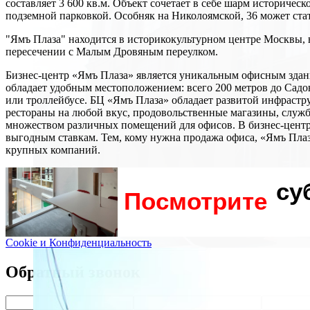
составляет 3 600 кв.м. Объект сочетает в себе шарм историче
подземной парковкой. Особняк на Николоямской, 36 может стат
"Ямъ Плаза" находится в историкокультурном центре Москвы, 
пересечении с Малым Дровяным переулком.
Бизнес-центр «Ямъ Плаза» является уникальным офисным здан
обладает удобным местоположением: всего 200 метров до Садово
или троллейбусе. БЦ «Ямъ Плаза» обладает развитой инфрастру
рестораны на любой вкус, продовольственные магазины, службы
множеством различных помещений для офисов. В бизнес-центре 
выгодным ставкам. Тем, кому нужна продажа офиса, «Ямъ Плаза
крупных компаний.
су
Посмотрите
Cookie и Конфиденциальность
Обратный звонок