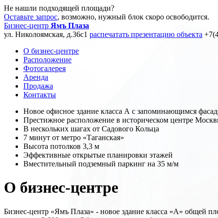
Не нашли подходящей площади?
Оставьте запрос
, возможно, нужный блок скоро освободится.
Бизнес-центр
Ямъ Плаза
ул. Николоямская, д.36c1
распечатать презентацию объекта
+7(
О бизнес-центре
Расположение
Фотогалерея
Аренда
Продажа
Контакты
Новое офисное здание класса А c запоминающимся фаса
Престижное расположение в историческом центре Моск
В нескольких шагах от Садового Кольца
7 минут от метро «Таганская»
Высота потолков 3,3 м
Эффективные открытые планировки этажей
Вместительный подземный паркинг на 35 м/м
О бизнес-центре
Бизнес-центр «Ямъ Плаза» - новое здание класса «А» общей п